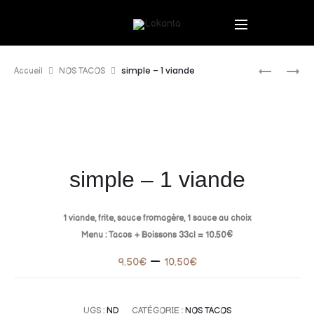
simple – 1 viande
Accueil
NOS TACOS
simple – 1 viande
1 viande, frite, sauce fromagère, 1 sauce au choix
Menu : Tacos + Boissons 33cl = 10.50€
–
9.50
€
10.50
€
UGS :
ND
CATÉGORIE :
NOS TACOS