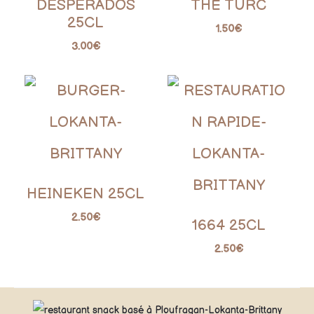
DESPERADOS
THÉ TURC
25CL
1.50
€
3.00
€
HEINEKEN 25CL
2.50
€
1664 25CL
2.50
€